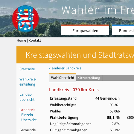
Wahlen im Fr
Europawahlen
Bundest
|
Home
Kontakt
Kreistagswahlen und Stadtratswa
« anderer Landkreis
Startseite
Wahlübersicht
Sitzverteilung
Wahlkreis-
einteilung
Landkreis 070 Ilm-Kreis
Landes-
Erfassungsstand
44 Gemeinde/n
übersicht
Wahlberechtigte
96 361
Landkreis
Wähler
53 066
Einzeln
Wahlbeteiligung
55,1 %
(2004:
Übersicht
Ungültige Stimmabgaben
2 874
Gemeinde
Gültige Stimmabgaben
50 192