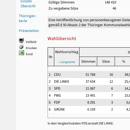
Einzeln
Gültige Stimmen
148 410
Übersicht
Zu vergebene Sitze
46
Thüringen-
Eine Veröffentlichung von personenbezogenen Date
karte
gemäß § 50 Absatz 2 der Thüringer Kommunalwahl
Präsentation
Wahlübersicht
Vollbild
Drucken
Wahlvorschlag
2
Excel
Nr.
Stimmen
Sitze
%
» Langname
1
CDU
51 768
16
34
2
DIE LINKE
37 634
12
25
3
SPD
21 067
6
14
4
FWG
23 491
7
15
5
FDP
8 291
3
5
6
GRÜNE
6 159
2
4
In den Vergleichsdaten PDS anstatt DIE LINKE.