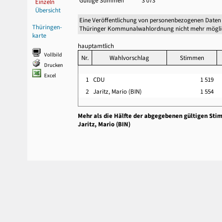
Gültige Stimmen
3 073
Einzeln
Übersicht
Eine Veröffentlichung von personenbezogenen Daten 
Thüringen-
Thüringer Kommunalwahlordnung nicht mehr mögli
karte
hauptamtlich
Vollbild
Nr.
Wahlvorschlag
Stimmen
Drucken
Excel
1
CDU
1 519
2
Jaritz, Mario (BIN)
1 554
Mehr als die Hälfte der abgegebenen gültigen Sti
Jaritz, Mario (BIN)