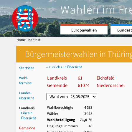
Wahlen im Fr
Europawahlen
Bundest
|
Home
Kontakt
`
Bürgermeisterwahlen in Thürin
« zurück zur Übersicht
Startseite
Landkreis
61
Eichsfeld
Wahl-
termine
Gemeinde
61074
Niederorschel
Landes-
übersicht
Wahlberechtigte
4 383
Landkreis
Einzeln
Wähler
3 113
Übersicht
Wahlbeteiligung
71,0 %
Ungültige Stimmen
40
Gemeinde