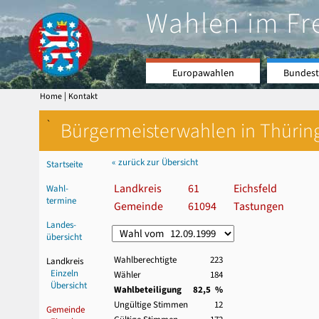
Wahlen im Fr
Europawahlen
Bundest
|
Home
Kontakt
`
Bürgermeisterwahlen in Thürin
« zurück zur Übersicht
Startseite
Landkreis
61
Eichsfeld
Wahl-
termine
Gemeinde
61094
Tastungen
Landes-
übersicht
Wahlberechtigte
223
Landkreis
Einzeln
Wähler
184
Übersicht
Wahlbeteiligung
82,5 %
Ungültige Stimmen
12
Gemeinde