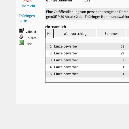
Gültige Stimmen
172
Einzeln
Übersicht
Eine Veröffentlichung von personenbezogenen Daten
Thüringen-
gemäß § 50 Absatz 2 der Thüringer Kommunalwahlor
karte
ehrenamtlich
Vollbild
Nr.
Wahlvorschlag
Stimmen
Drucken
Excel
1
Einzelbewerber
68
2
Einzelbewerber
99
3
Einzelbewerber
3
4
Einzelbewerber
1
5
Einzelbewerber
1