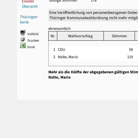
Gültige Stimmen
178
Einzeln
Übersicht
Eine Veröffentlichung von personenbezogenen Daten 
Thüringen-
Thüringer Kommunalwahlordnung nicht mehr mögli
karte
ehrenamtlich
Vollbild
Nr.
Wahlvorschlag
Stimmen
Drucken
Excel
1
CDU
59
2
Nolte, Mario
119
Mehr als die Hälfte der abgegebenen gültigen Sti
Nolte, Mario