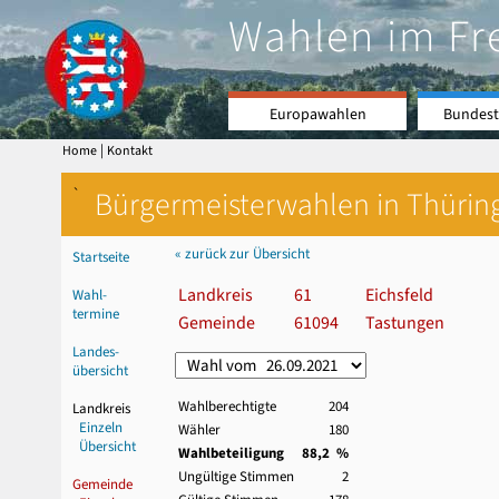
Wahlen im Fr
Europawahlen
Bundest
|
Home
Kontakt
`
Bürgermeisterwahlen in Thürin
« zurück zur Übersicht
Startseite
Landkreis
61
Eichsfeld
Wahl-
termine
Gemeinde
61094
Tastungen
Landes-
übersicht
Wahlberechtigte
204
Landkreis
Einzeln
Wähler
180
Übersicht
Wahlbeteiligung
88,2 %
Ungültige Stimmen
2
Gemeinde