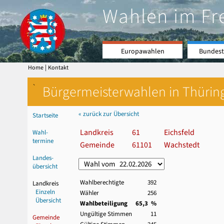
Wahlen im Fr
Europawahlen
Bundest
|
Home
Kontakt
`
Bürgermeisterwahlen in Thürin
« zurück zur Übersicht
Startseite
Landkreis
61
Eichsfeld
Wahl-
termine
Gemeinde
61101
Wachstedt
Landes-
übersicht
Wahlberechtigte
392
Landkreis
Einzeln
Wähler
256
Übersicht
Wahlbeteiligung
65,3 %
Ungültige Stimmen
11
Gemeinde