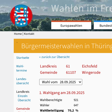
Wahlen im Fr
Europawahlen
Bundest
|
Home
Kontakt
`
Bürgermeisterwahlen in Thürin
« zurück zur Übersicht
Startseite
Landkreis
61
Eichsfeld
Wahl-
termine
Gemeinde
61107
Wingerode
Landes-
übersicht
Landkreis
1. Wahlgang am 28.09.2025
Einzeln
Wahlberechtigte
921
Übersicht
Wähler
647
Gemeinde
Wahlbeteiligung
70,2 %