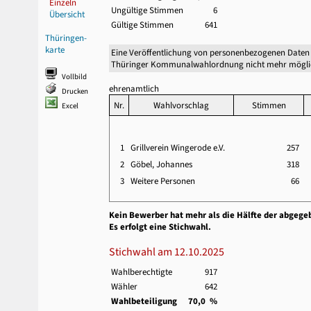
Einzeln
Ungültige Stimmen
6
Übersicht
Gültige Stimmen
641
Thüringen-
karte
Eine Veröffentlichung von personenbezogenen Daten 
Thüringer Kommunalwahlordnung nicht mehr mögli
Vollbild
ehrenamtlich
Drucken
Nr.
Wahlvorschlag
Stimmen
Excel
1
Grillverein Wingerode e.V.
257
2
Göbel, Johannes
318
3
Weitere Personen
66
Kein Bewerber hat mehr als die Hälfte der abgege
Es erfolgt eine Stichwahl.
Stichwahl am 12.10.2025
Wahlberechtigte
917
Wähler
642
Wahlbeteiligung
70,0 %