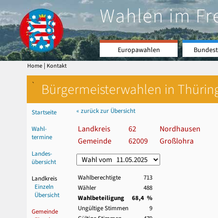
Wahlen im Fr
Europawahlen
Bundest
|
Home
Kontakt
`
Bürgermeisterwahlen in Thürin
« zurück zur Übersicht
Startseite
Landkreis
62
Nordhausen
Wahl-
termine
Gemeinde
62009
Großlohra
Landes-
übersicht
Wahlberechtigte
713
Landkreis
Einzeln
Wähler
488
Übersicht
Wahlbeteiligung
68,4 %
Ungültige Stimmen
9
Gemeinde