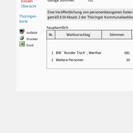
Gültige Stimmen
701
Einzeln
Übersicht
Eine Veröffentlichung von personenbezogenen Daten
Thüringen-
gemäß § 50 Absatz 2 der Thüringer Kommunalwahlor
karte
hauptamtlich
Vollbild
Nr.
Wahlvorschlag
Stimmen
Drucken
Excel
1
BW `Runder Tisch`, Werther
681
2
Weitere Personen
20