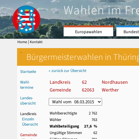
Wahlen im Fr
Europawahlen
Bundest
|
Home
Kontakt
`
Bürgermeisterwahlen in Thürin
« zurück zur Übersicht
Startseite
Landkreis
62
Nordhausen
Wahl-
termine
Gemeinde
62063
Werther
Landes-
übersicht
Wahlberechtigte
2 762
Landkreis
Einzeln
Wähler
763
Übersicht
Wahlbeteiligung
27,6 %
Ungültige Stimmen
62
Gemeinde