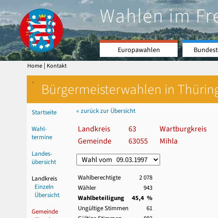
Wahlen im Fr
Europawahlen
Bundest
|
Home
Kontakt
`
Bürgermeisterwahlen in Thürin
« zurück zur Übersicht
Startseite
Landkreis
63
Wartburgkreis
Wahl-
termine
Gemeinde
63055
Mihla
Landes-
übersicht
Wahlberechtigte
2 078
Landkreis
Einzeln
Wähler
943
Übersicht
Wahlbeteiligung
45,4 %
Ungültige Stimmen
61
Gemeinde