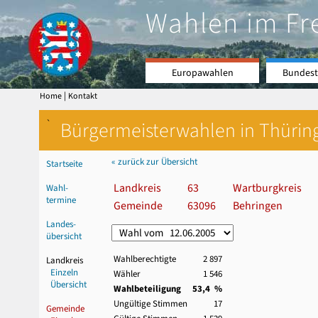
Wahlen im Fr
Europawahlen
Bundest
|
Home
Kontakt
`
Bürgermeisterwahlen in Thürin
« zurück zur Übersicht
Startseite
Landkreis
63
Wartburgkreis
Wahl-
termine
Gemeinde
63096
Behringen
Landes-
übersicht
Wahlberechtigte
2 897
Landkreis
Einzeln
Wähler
1 546
Übersicht
Wahlbeteiligung
53,4 %
Ungültige Stimmen
17
Gemeinde