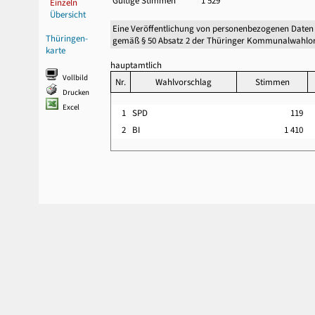
Gültige Stimmen
1 529
Einzeln
Übersicht
Eine Veröffentlichung von personenbezogenen Daten
Thüringen-
gemäß § 50 Absatz 2 der Thüringer Kommunalwahlor
karte
hauptamtlich
Vollbild
Nr.
Wahlvorschlag
Stimmen
Drucken
Excel
1
SPD
119
2
BI
1 410