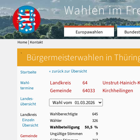
Wahlen im Fr
Europawahlen
Bundest
|
Home
Kontakt
`
Bürgermeisterwahlen in Thürin
« zurück zur Übersicht
Startseite
Landkreis
64
Unstrut-Hainich-K
Wahl-
termine
Gemeinde
64033
Kirchheilingen
Landes-
übersicht
Wahlberechtigte
645
Landkreis
Einzeln
Wähler
326
Übersicht
Wahlbeteiligung
50,5 %
Ungültige Stimmen
9
Gemeinde