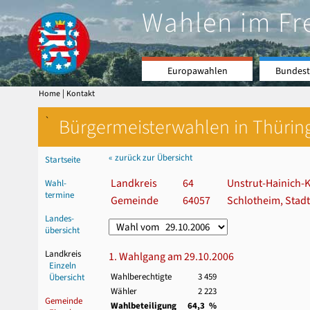
Wahlen im Fr
Europawahlen
Bundest
|
Home
Kontakt
`
Bürgermeisterwahlen in Thürin
« zurück zur Übersicht
Startseite
Landkreis
64
Unstrut-Hainich-K
Wahl-
termine
Gemeinde
64057
Schlotheim, Stadt
Landes-
übersicht
Landkreis
1. Wahlgang am 29.10.2006
Einzeln
Wahlberechtigte
3 459
Übersicht
Wähler
2 223
Gemeinde
Wahlbeteiligung
64,3 %