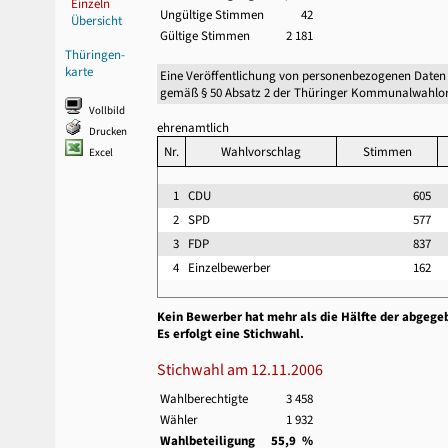
Einzeln
Ungültige Stimmen
42
Übersicht
Gültige Stimmen
2 181
Thüringen-
karte
Eine Veröffentlichung von personenbezogenen Daten
gemäß § 50 Absatz 2 der Thüringer Kommunalwahlor
Vollbild
ehrenamtlich
Drucken
Nr.
Wahlvorschlag
Stimmen
Excel
1
CDU
605
2
SPD
577
3
FDP
837
4
Einzelbewerber
162
Kein Bewerber hat mehr als die Hälfte der abgege
Es erfolgt eine Stichwahl.
Stichwahl am 12.11.2006
Wahlberechtigte
3 458
Wähler
1 932
Wahlbeteiligung
55,9 %