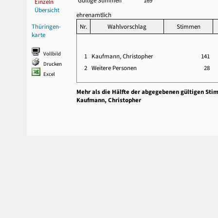
Gültige Stimmen
169
Einzeln
Übersicht
ehrenamtlich
Thüringen-
Nr.
Wahlvorschlag
Stimmen
karte
Vollbild
1
Kaufmann, Christopher
141
Drucken
2
Weitere Personen
28
Excel
Mehr als die Hälfte der abgegebenen gültigen Sti
Kaufmann, Christopher