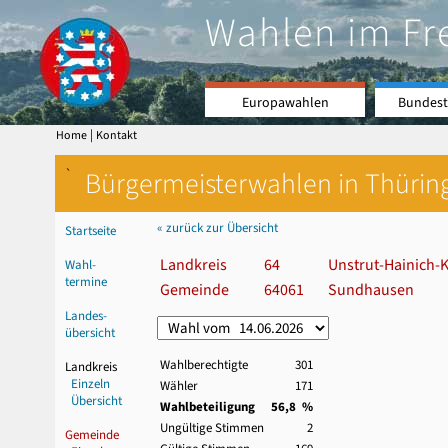
Wahlen im Fr
Europawahlen
Bundest
|
Home
Kontakt
`
Bürgermeisterwahlen in Thürin
« zurück zur Übersicht
Startseite
Landkreis
64
Unstrut-Hainich-K
Wahl-
termine
Gemeinde
64061
Sundhausen
Landes-
übersicht
Wahlberechtigte
301
Landkreis
Einzeln
Wähler
171
Übersicht
Wahlbeteiligung
56,8 %
Ungültige Stimmen
2
Gemeinde