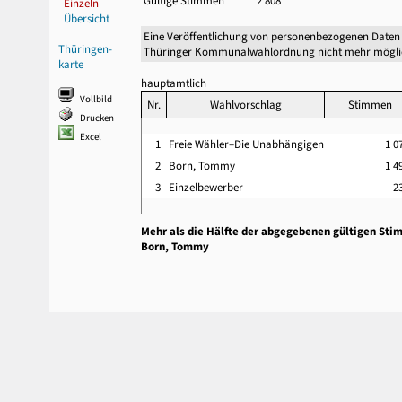
Gültige Stimmen
2 808
Einzeln
Übersicht
Eine Veröffentlichung von personenbezogenen Daten 
Thüringen-
Thüringer Kommunalwahlordnung nicht mehr mögli
karte
hauptamtlich
Vollbild
Nr.
Wahlvorschlag
Stimmen
Drucken
Excel
1
Freie Wähler–Die Unabhängigen
1 0
2
Born, Tommy
1 4
3
Einzelbewerber
2
Mehr als die Hälfte der abgegebenen gültigen Sti
Born, Tommy