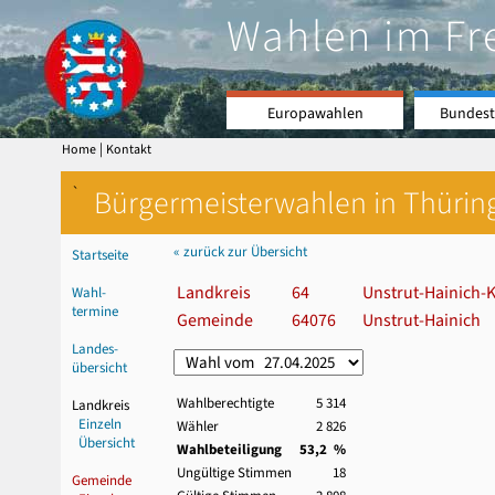
Wahlen im Fr
Europawahlen
Bundest
|
Home
Kontakt
`
Bürgermeisterwahlen in Thürin
« zurück zur Übersicht
Startseite
Landkreis
64
Unstrut-Hainich-K
Wahl-
termine
Gemeinde
64076
Unstrut-Hainich
Landes-
übersicht
Wahlberechtigte
5 314
Landkreis
Einzeln
Wähler
2 826
Übersicht
Wahlbeteiligung
53,2 %
Ungültige Stimmen
18
Gemeinde