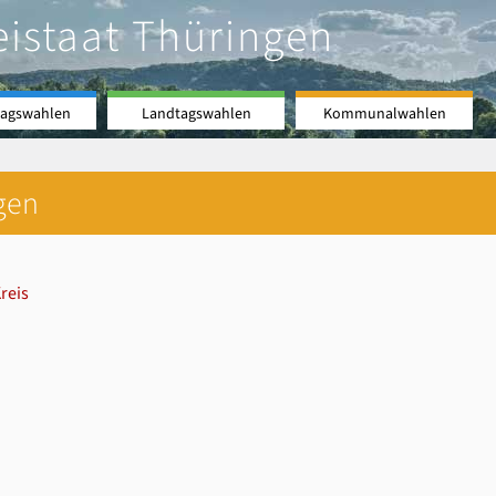
eistaat Thüringen
agswahlen
Landtagswahlen
Kommunalwahlen
gen
reis