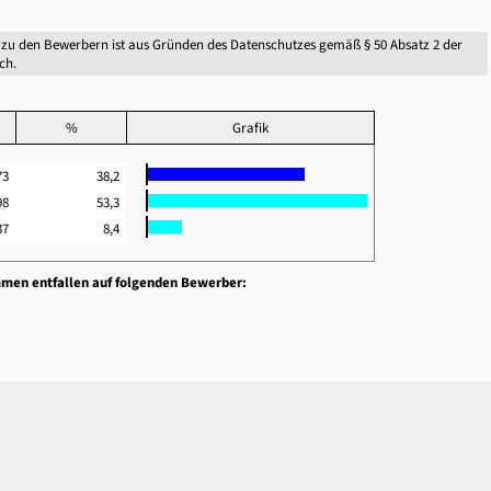
zu den Bewerbern ist aus Gründen des Datenschutzes gemäß § 50 Absatz 2 der
ch.
%
Grafik
73
38,2
98
53,3
37
8,4
mmen entfallen auf folgenden Bewerber: