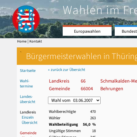
Wahlen im Fr
Europawahlen
Bundest
|
Home
Kontakt
`
Bürgermeisterwahlen in Thürin
« zurück zur Übersicht
Startseite
Landkreis
66
Schmalkalden-Me
Wahl-
termine
Gemeinde
66004
Behrungen
Landes-
übersicht
Wahlberechtigte
470
Landkreis
Einzeln
Wähler
263
Übersicht
Wahlbeteiligung
56,0 %
Ungültige Stimmen
18
Gemeinde