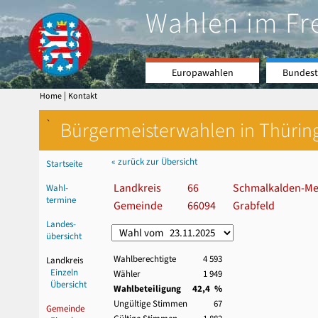
Wahlen im Fr
Europawahlen
Bundest
|
Home
Kontakt
`
Bürgermeisterwahlen in Thürin
« zurück zur Übersicht
Startseite
Landkreis
66
Schmalkalden-Me
Wahl-
termine
Gemeinde
66094
Grabfeld
Landes-
übersicht
Wahlberechtigte
4 593
Landkreis
Einzeln
Wähler
1 949
Übersicht
Wahlbeteiligung
42,4 %
Ungültige Stimmen
67
Gemeinde