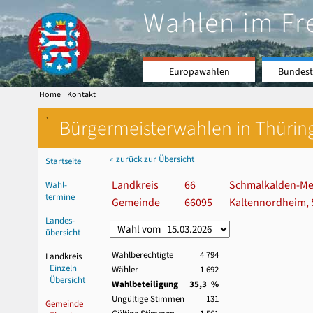
Wahlen im Fr
Europawahlen
Bundest
|
Home
Kontakt
`
Bürgermeisterwahlen in Thürin
« zurück zur Übersicht
Startseite
Landkreis
66
Schmalkalden-Me
Wahl-
termine
Gemeinde
66095
Kaltennordheim, 
Landes-
übersicht
Wahlberechtigte
4 794
Landkreis
Einzeln
Wähler
1 692
Übersicht
Wahlbeteiligung
35,3 %
Ungültige Stimmen
131
Gemeinde