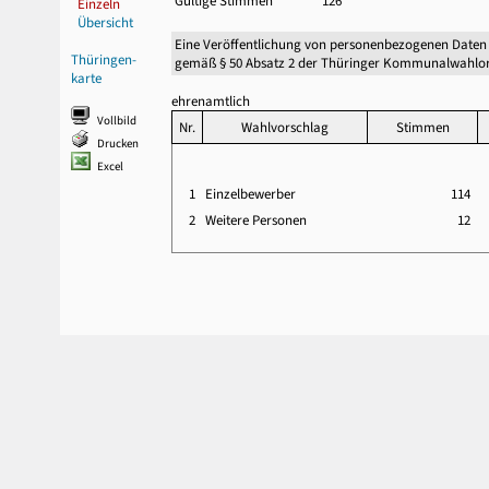
Gültige Stimmen
126
Einzeln
Übersicht
Eine Veröffentlichung von personenbezogenen Daten
Thüringen-
gemäß § 50 Absatz 2 der Thüringer Kommunalwahlor
karte
ehrenamtlich
Vollbild
Nr.
Wahlvorschlag
Stimmen
Drucken
Excel
1
Einzelbewerber
114
2
Weitere Personen
12