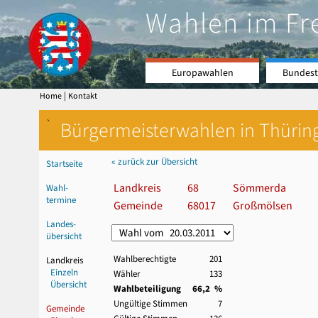
Wahlen im Fr
Europawahlen
Bundest
|
Home
Kontakt
`
Bürgermeisterwahlen in Thürin
« zurück zur Übersicht
Startseite
Landkreis
68
Sömmerda
Wahl-
termine
Gemeinde
68017
Großmölsen
Landes-
übersicht
Wahlberechtigte
201
Landkreis
Einzeln
Wähler
133
Übersicht
Wahlbeteiligung
66,2 %
Ungültige Stimmen
7
Gemeinde