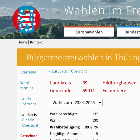
Wahlen im Fr
Europawahlen
Bundest
|
Home
Kontakt
`
Bürgermeisterwahlen in Thürin
« zurück zur Übersicht
Startseite
Landkreis
69
Hildburghausen
Wahl-
termine
Gemeinde
69011
Eichenberg
Landes-
übersicht
Wahlberechtigte
137
Landkreis
Einzeln
Wähler
123
Übersicht
Wahlbeteiligung
89,8 %
Ungültige Stimmen
9
Gemeinde