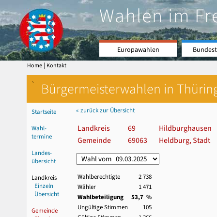
Wahlen im Fr
Europawahlen
Bundest
|
Home
Kontakt
`
Bürgermeisterwahlen in Thürin
« zurück zur Übersicht
Startseite
Landkreis
69
Hildburghausen
Wahl-
termine
Gemeinde
69063
Heldburg, Stadt
Landes-
übersicht
Wahlberechtigte
2 738
Landkreis
Einzeln
Wähler
1 471
Übersicht
Wahlbeteiligung
53,7 %
Ungültige Stimmen
105
Gemeinde