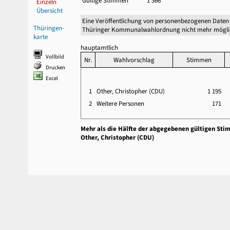
Gültige Stimmen
1 366
Einzeln
Übersicht
Eine Veröffentlichung von personenbezogenen Daten 
Thüringen-
Thüringer Kommunalwahlordnung nicht mehr mögli
karte
hauptamtlich
Vollbild
Nr.
Wahlvorschlag
Stimmen
Drucken
Excel
1
Other, Christopher (CDU)
1 195
2
Weitere Personen
171
Mehr als die Hälfte der abgegebenen gültigen Sti
Other, Christopher (CDU)