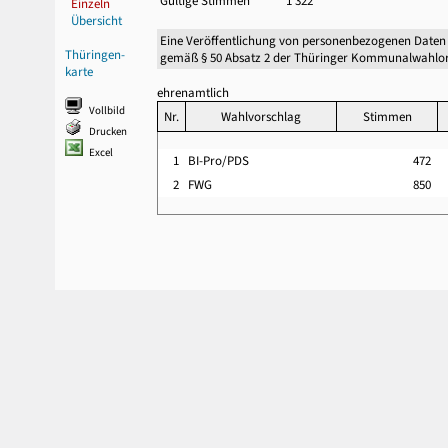
Gültige Stimmen
1 322
Einzeln
Übersicht
Eine Veröffentlichung von personenbezogenen Daten
Thüringen-
gemäß § 50 Absatz 2 der Thüringer Kommunalwahlor
karte
ehrenamtlich
Vollbild
Nr.
Wahlvorschlag
Stimmen
Drucken
Excel
1
BI-Pro/PDS
472
2
FWG
850