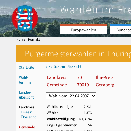
Wahlen im Fr
Europawahlen
Bundest
|
Home
Kontakt
`
Bürgermeisterwahlen in Thürin
« zurück zur Übersicht
Startseite
Landkreis
70
Ilm-Kreis
Wahl-
termine
Gemeinde
70019
Geraberg
Landes-
übersicht
Wahlberechtigte
2 231
Landkreis
Einzeln
Wähler
1 376
Übersicht
Wahlbeteiligung
61,7 %
Ungültige Stimmen
54
Gemeinde