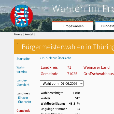
Wahlen im Fr
Europawahlen
Bundest
|
Home
Kontakt
`
Bürgermeisterwahlen in Thürin
« zurück zur Übersicht
Startseite
Landkreis
71
Weimarer Land
Wahl-
termine
Gemeinde
71025
Großschwabhaus
Landes-
übersicht
Wahlberechtigte
1 070
Landkreis
Einzeln
Wähler
517
Übersicht
Wahlbeteiligung
48,3 %
Ungültige Stimmen
23
Gemeinde