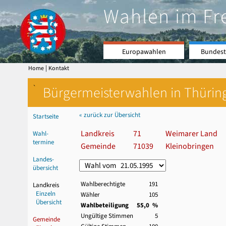
Wahlen im Fr
Europawahlen
Bundest
|
Home
Kontakt
`
Bürgermeisterwahlen in Thürin
« zurück zur Übersicht
Startseite
Landkreis
71
Weimarer Land
Wahl-
termine
Gemeinde
71039
Kleinobringen
Landes-
übersicht
Wahlberechtigte
191
Landkreis
Einzeln
Wähler
105
Übersicht
Wahlbeteiligung
55,0 %
Ungültige Stimmen
5
Gemeinde