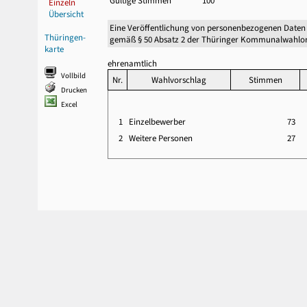
Gültige Stimmen
100
Einzeln
Übersicht
Eine Veröffentlichung von personenbezogenen Daten
Thüringen-
gemäß § 50 Absatz 2 der Thüringer Kommunalwahlor
karte
ehrenamtlich
Vollbild
Nr.
Wahlvorschlag
Stimmen
Drucken
Excel
1
Einzelbewerber
73
2
Weitere Personen
27