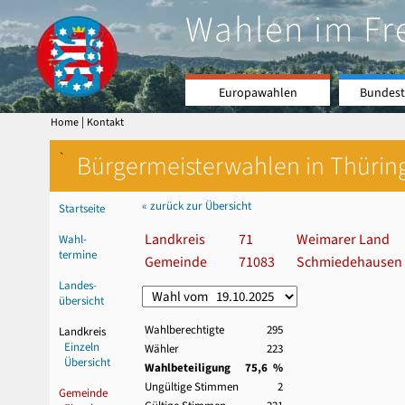
Wahlen im Fr
Europawahlen
Bundest
|
Home
Kontakt
`
Bürgermeisterwahlen in Thürin
« zurück zur Übersicht
Startseite
Landkreis
71
Weimarer Land
Wahl-
termine
Gemeinde
71083
Schmiedehausen
Landes-
übersicht
Wahlberechtigte
295
Landkreis
Einzeln
Wähler
223
Übersicht
Wahlbeteiligung
75,6 %
Ungültige Stimmen
2
Gemeinde