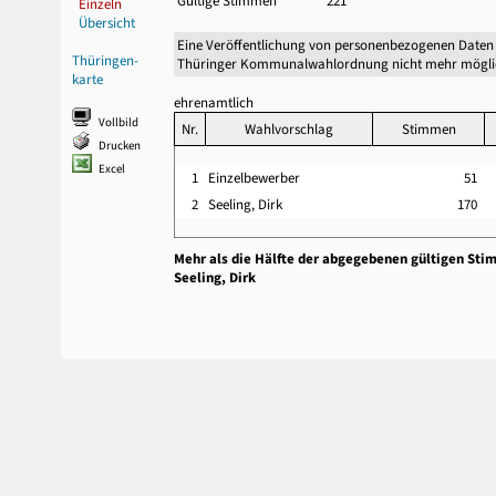
Gültige Stimmen
221
Einzeln
Übersicht
Eine Veröffentlichung von personenbezogenen Daten 
Thüringen-
Thüringer Kommunalwahlordnung nicht mehr mögli
karte
ehrenamtlich
Vollbild
Nr.
Wahlvorschlag
Stimmen
Drucken
Excel
1
Einzelbewerber
51
2
Seeling, Dirk
170
Mehr als die Hälfte der abgegebenen gültigen Sti
Seeling, Dirk