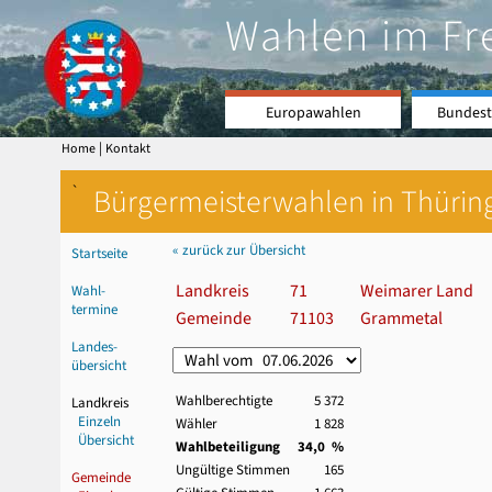
Wahlen im Fr
Europawahlen
Bundest
|
Home
Kontakt
`
Bürgermeisterwahlen in Thürin
« zurück zur Übersicht
Startseite
Landkreis
71
Weimarer Land
Wahl-
termine
Gemeinde
71103
Grammetal
Landes-
übersicht
Wahlberechtigte
5 372
Landkreis
Einzeln
Wähler
1 828
Übersicht
Wahlbeteiligung
34,0 %
Ungültige Stimmen
165
Gemeinde