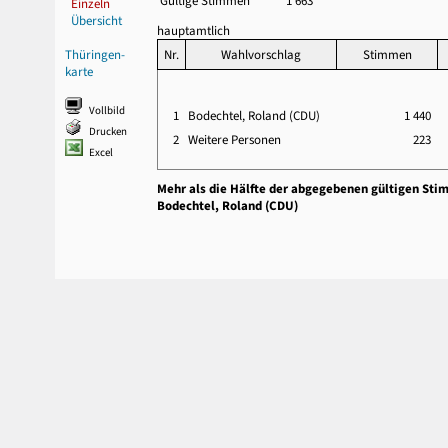
Gültige Stimmen
1 663
Einzeln
Übersicht
hauptamtlich
Thüringen-
Nr.
Wahlvorschlag
Stimmen
karte
Vollbild
1
Bodechtel, Roland (CDU)
1 440
Drucken
2
Weitere Personen
223
Excel
Mehr als die Hälfte der abgegebenen gültigen Sti
Bodechtel, Roland (CDU)