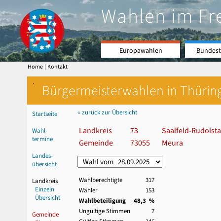
Wahlen im Fr
Europawahlen
Bundest
|
Home
Kontakt
`
Bürgermeisterwahlen in Thürin
« zurück zur Übersicht
Startseite
Landkreis
73
Saalfeld-Rudolsta
Wahl-
termine
Gemeinde
73055
Meura
Landes-
übersicht
Wahlberechtigte
317
Landkreis
Einzeln
Wähler
153
Übersicht
Wahlbeteiligung
48,3 %
Ungültige Stimmen
7
Gemeinde