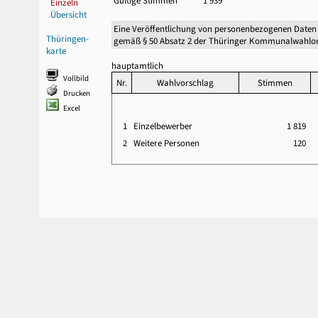
Gültige Stimmen
1 939
Einzeln
Übersicht
Eine Veröffentlichung von personenbezogenen Daten
Thüringen-
gemäß § 50 Absatz 2 der Thüringer Kommunalwahlor
karte
hauptamtlich
Vollbild
Nr.
Wahlvorschlag
Stimmen
Drucken
Excel
1
Einzelbewerber
1 819
2
Weitere Personen
120