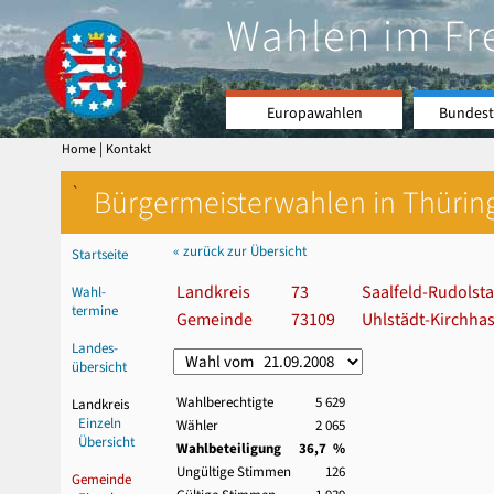
Wahlen im Fr
Europawahlen
Bundest
|
Home
Kontakt
`
Bürgermeisterwahlen in Thürin
« zurück zur Übersicht
Startseite
Landkreis
73
Saalfeld-Rudolsta
Wahl-
termine
Gemeinde
73109
Uhlstädt-Kirchhas
Landes-
übersicht
Wahlberechtigte
5 629
Landkreis
Einzeln
Wähler
2 065
Übersicht
Wahlbeteiligung
36,7 %
Ungültige Stimmen
126
Gemeinde