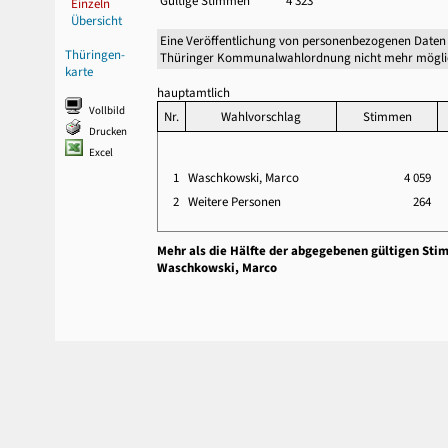
Gültige Stimmen
4 323
Einzeln
Übersicht
Eine Veröffentlichung von personenbezogenen Daten 
Thüringen-
Thüringer Kommunalwahlordnung nicht mehr mögli
karte
hauptamtlich
Vollbild
Nr.
Wahlvorschlag
Stimmen
Drucken
Excel
1
Waschkowski, Marco
4 059
2
Weitere Personen
264
Mehr als die Hälfte der abgegebenen gültigen Sti
Waschkowski, Marco