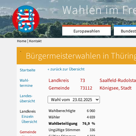
Wahlen im Fr
Europawahlen
Bundest
|
Home
Kontakt
`
Bürgermeisterwahlen in Thürin
« zurück zur Übersicht
Startseite
Landkreis
73
Saalfeld-Rudolsta
Wahl-
termine
Gemeinde
73112
Königsee, Stadt
Landes-
übersicht
Wahlberechtigte
6 060
Landkreis
Einzeln
Wähler
4 659
Übersicht
Wahlbeteiligung
76,9 %
Ungültige Stimmen
336
Gemeinde