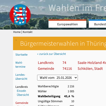
Wahlen im Fr
Europawahlen
Bundest
|
Home
Kontakt
`
Bürgermeisterwahlen in Thürin
« zurück zur Übersicht
Startseite
Landkreis
74
Saale-Holzland-Kr
Wahl-
termine
Gemeinde
74116
Schkölen, Stadt
Landes-
übersicht
Wahlberechtigte
2 216
Landkreis
Einzeln
Wähler
1 005
Übersicht
Wahlbeteiligung
45,4 %
Ungültige Stimmen
10
Gemeinde