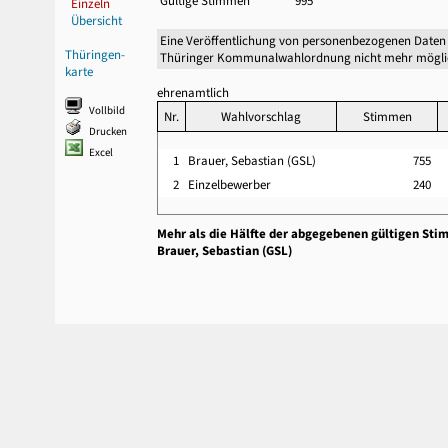
Gültige Stimmen
995
Einzeln
Übersicht
Eine Veröffentlichung von personenbezogenen Daten 
Thüringen-
Thüringer Kommunalwahlordnung nicht mehr mögli
karte
ehrenamtlich
Vollbild
Nr.
Wahlvorschlag
Stimmen
Drucken
Excel
1
Brauer, Sebastian (GSL)
755
2
Einzelbewerber
240
Mehr als die Hälfte der abgegebenen gültigen Sti
Brauer, Sebastian (GSL)