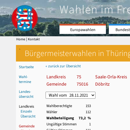
Wahlen im Fr
Europawahlen
Bundest
|
Home
Kontakt
`
Bürgermeisterwahlen in Thürin
« zurück zur Übersicht
Startseite
Landkreis
75
Saale-Orla-Kreis
Wahl-
termine
Gemeinde
75016
Döbritz
Landes-
übersicht
Wahlberechtigte
153
Landkreis
Einzeln
Wähler
112
Übersicht
Wahlbeteiligung
73,2 %
Ungültige Stimmen
1
Gemeinde