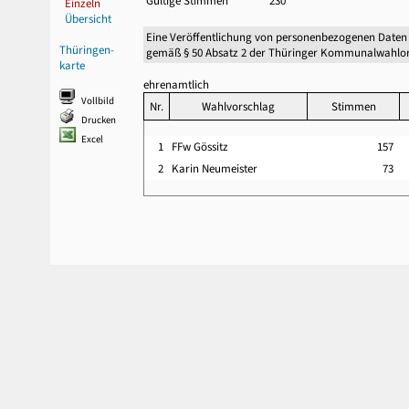
Gültige Stimmen
230
Einzeln
Übersicht
Eine Veröffentlichung von personenbezogenen Daten
Thüringen-
gemäß § 50 Absatz 2 der Thüringer Kommunalwahlor
karte
ehrenamtlich
Vollbild
Nr.
Wahlvorschlag
Stimmen
Drucken
Excel
1
FFw Gössitz
157
2
Karin Neumeister
73