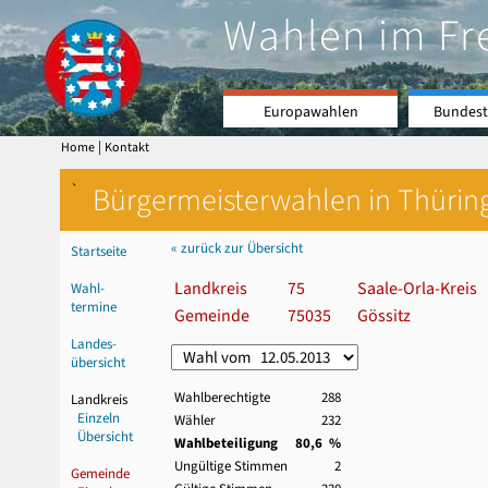
Wahlen im Fr
Europawahlen
Bundest
|
Home
Kontakt
`
Bürgermeisterwahlen in Thürin
« zurück zur Übersicht
Startseite
Landkreis
75
Saale-Orla-Kreis
Wahl-
termine
Gemeinde
75035
Gössitz
Landes-
übersicht
Wahlberechtigte
288
Landkreis
Einzeln
Wähler
232
Übersicht
Wahlbeteiligung
80,6 %
Ungültige Stimmen
2
Gemeinde