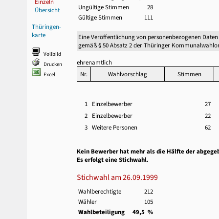
Einzeln
Ungültige Stimmen
28
Übersicht
Gültige Stimmen
111
Thüringen-
karte
Eine Veröffentlichung von personenbezogenen Daten
gemäß § 50 Absatz 2 der Thüringer Kommunalwahlor
Vollbild
ehrenamtlich
Drucken
Nr.
Wahlvorschlag
Stimmen
Excel
1
Einzelbewerber
27
2
Einzelbewerber
22
3
Weitere Personen
62
Kein Bewerber hat mehr als die Hälfte der abgege
Es erfolgt eine Stichwahl.
Stichwahl am 26.09.1999
Wahlberechtigte
212
Wähler
105
Wahlbeteiligung
49,5 %