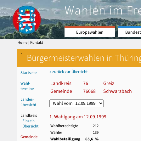
Wahlen im Fr
Europawahlen
Bundest
|
Home
Kontakt
`
Bürgermeisterwahlen in Thürin
« zurück zur Übersicht
Startseite
Landkreis
76
Greiz
Wahl-
termine
Gemeinde
76068
Schwarzbach
Landes-
übersicht
Landkreis
1. Wahlgang am 12.09.1999
Einzeln
Wahlberechtigte
212
Übersicht
Wähler
139
Gemeinde
Wahlbeteiligung
65,6 %