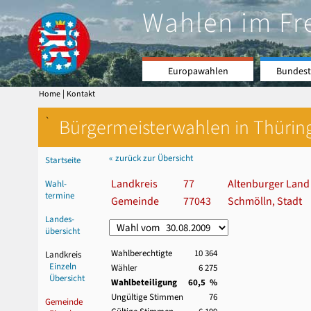
Wahlen im Fr
Europawahlen
Bundest
|
Home
Kontakt
`
Bürgermeisterwahlen in Thürin
« zurück zur Übersicht
Startseite
Landkreis
77
Altenburger Land
Wahl-
termine
Gemeinde
77043
Schmölln, Stadt
Landes-
übersicht
Wahlberechtigte
10 364
Landkreis
Einzeln
Wähler
6 275
Übersicht
Wahlbeteiligung
60,5 %
Ungültige Stimmen
76
Gemeinde