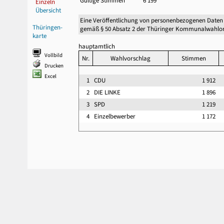
Gültige Stimmen
6 199
Einzeln
Übersicht
Eine Veröffentlichung von personenbezogenen Daten
Thüringen-
gemäß § 50 Absatz 2 der Thüringer Kommunalwahlor
karte
hauptamtlich
Vollbild
Nr.
Wahlvorschlag
Stimmen
Drucken
Excel
1
CDU
1 912
2
DIE LINKE
1 896
3
SPD
1 219
4
Einzelbewerber
1 172