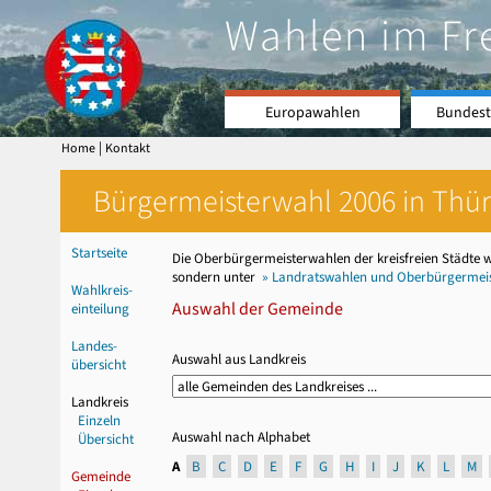
Wahlen im Fr
Europawahlen
Bundest
|
Home
Kontakt
Bürgermeisterwahl 2006 in Thür
Startseite
Die Oberbürgermeisterwahlen der kreisfreien Städte 
sondern unter
» Landratswahlen und Oberbürgermeist
Wahlkreis-
Auswahl der Gemeinde
einteilung
Landes-
Auswahl aus Landkreis
übersicht
Landkreis
Einzeln
Auswahl nach Alphabet
Übersicht
A
B
C
D
E
F
G
H
I
J
K
L
M
Gemeinde