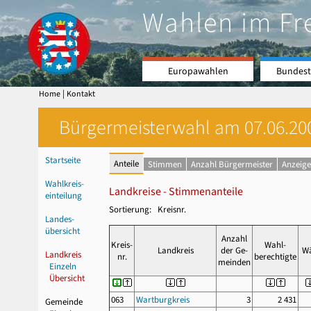
Wahlen im Fr
Europawahlen
Bundest
|
Home
Kontakt
Bürgermeisterwahl am 07.06.200
Startseite
Anteile
Stimmen
Anzahl Bürgermeister
Anzeige
Wahlkreis-
Landkreise - Stimmenanteile
einteilung
Sortierung: Kreisnr.
Landes-
übersicht
Anzahl
Kreis-
Wahl-
Landkreis
der Ge-
Wä
Landkreis
nr.
berechtigte
meinden
Einzeln
Übersicht
063
Wartburgkreis
3
2 431
Gemeinde