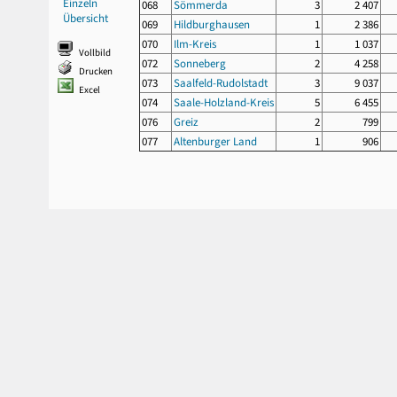
Einzeln
068
Sömmerda
3
2 407
Übersicht
069
Hildburghausen
1
2 386
070
Ilm-Kreis
1
1 037
Vollbild
072
Sonneberg
2
4 258
Drucken
073
Saalfeld-Rudolstadt
3
9 037
Excel
074
Saale-Holzland-Kreis
5
6 455
076
Greiz
2
799
077
Altenburger Land
1
906