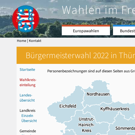
Wahlen im Fr
Europawahlen
Bundest
|
Home
Kontakt
Bürgermeisterwahl 2022 in Thür
Startseite
Personenbezeichnungen sind auf diesen Seiten aus Grü
Wahlkreis-
einteilung
Landes-
übersicht
Landkreis
Einzeln
Übersicht
Gemeinde