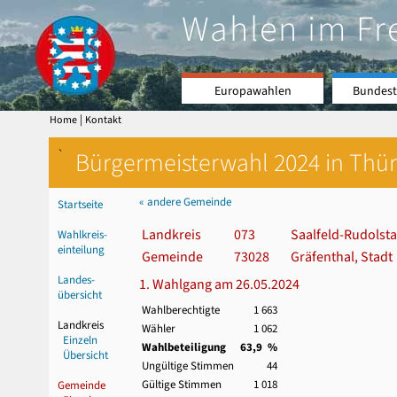
Wahlen im Fr
Europawahlen
Bundest
|
Home
Kontakt
`
Bürgermeisterwahl 2024 in Thür
« andere Gemeinde
Startseite
Landkreis
073
Saalfeld-Rudolsta
Wahlkreis-
einteilung
Gemeinde
73028
Gräfenthal, Stadt
Landes-
1. Wahlgang am 26.05.2024
übersicht
Wahlberechtigte
1 663
Landkreis
Wähler
1 062
Einzeln
Wahlbeteiligung
63,9 %
Übersicht
Ungültige Stimmen
44
Gültige Stimmen
1 018
Gemeinde