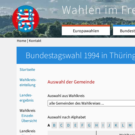
Wahlen im Fr
Europawahlen
Bundest
|
Home
Kontakt
Bundestagswahl 1994 in Thüring
Startseite
Wahlkreis-
Auswahl der Gemeinde
einteilung
Landes-
Auswahl aus Wahlkreis
ergebnis
Wahlkreis
Einzeln
Auswahl nach Alphabet
Übersicht
A
B
C
D
E
F
G
H
I
J
K
L
M
Landkreis