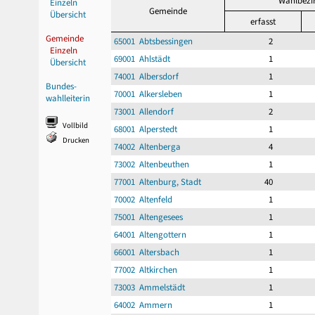
Wahlbezi
Einzeln
Gemeinde
Übersicht
erfasst
Gemeinde
65001 Abtsbessingen
2
Einzeln
69001 Ahlstädt
1
Übersicht
74001 Albersdorf
1
Bundes-
70001 Alkersleben
1
wahlleiterin
73001 Allendorf
2
Vollbild
68001 Alperstedt
1
Drucken
74002 Altenberga
4
73002 Altenbeuthen
1
77001 Altenburg, Stadt
40
70002 Altenfeld
1
75001 Altengesees
1
64001 Altengottern
1
66001 Altersbach
1
77002 Altkirchen
1
73003 Ammelstädt
1
64002 Ammern
1