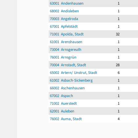
63001 Andenhausen
1
68002 Andisleben
1
70003 Angelroda
1
67001 Apfelstädt
1
71001 Apolda, Stadt
32
61001 Arenshausen
1
73004 Arnsgereuth
1
76001 Arnsgrün
1
70004 Arnstadt, Stadt
28
65002 Artern/ Unstrut, Stadt
6
61002 Asbach-Sickenberg
1
66002 Aschenhausen
1
67002 Aspach
1
71002 Auerstedt
1
62001 Auleben
1
76002 Auma, Stadt
4