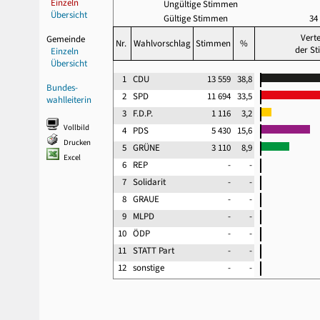
Einzeln
Ungültige Stimmen
Übersicht
Gültige Stimmen
34
Verte
Gemeinde
Nr.
Wahlvorschlag
Stimmen
%
der S
Einzeln
Übersicht
1
CDU
13 559
38,8
Bundes-
2
SPD
11 694
33,5
wahlleiterin
3
F.D.P.
1 116
3,2
Vollbild
4
PDS
5 430
15,6
Drucken
5
GRÜNE
3 110
8,9
Excel
6
REP
-
-
7
Solidarit
-
-
8
GRAUE
-
-
9
MLPD
-
-
10
ÖDP
-
-
11
STATT Part
-
-
12
sonstige
-
-