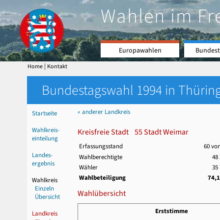
Wahlen im Fr
Europawahlen
Bundest
|
Home
Kontakt
Bundestagswahl 1994 in Thüring
« anderer Landkreis
Startseite
Wahlkreis-
Kreisfreie Stadt 55 Stadt Weimar
einteilung
Erfassungsstand
60 vo
Landes-
Wahlberechtigte
48
ergebnis
Wähler
35
Wahlbeteiligung
74,
Wahlkreis
Einzeln
Wahlübersicht
Übersicht
Erststimme
Landkreis