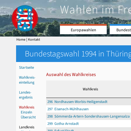
Wahlen im Fr
Europawahlen
Bundest
|
Home
Kontakt
Bundestagswahl 1994 in Thüring
Startseite
Auswahl des Wahlkreises
Wahlkreis-
einteilung
Wahlkreis
Landes-
ergebnis
296 Nordhausen-Worbis-Heiligenstadt
Wahlkreis
297 Eisenach-Mühlhausen
Einzeln
298 Sömmerda-Artern-Sondershausen-Langensalza
Übersicht
299 Gotha-Arnstadt
Landkreis
300 Erfurt/Stadt