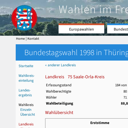
Wahlen im Fr
Europawahlen
Bundest
|
Home
Kontakt
Bundestagswahl 1998 in Thüring
« anderer Landkreis
Startseite
Wahlkreis-
Landkreis 75 Saale-Orla-Kreis
einteilung
Erfassungsstand
184 von
Landes-
Wahlberechtigte
80
ergebnis
Wähler
71
Wahlbeteiligung
88,
Wahlkreis
Einzeln
Wahlübersicht
Übersicht
Erststimme
Landkreis