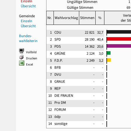
Einzeln
Ungültige Stimmen
1
Übersicht
Gültige Stimmen
69
Verte
Gemeinde
Nr.
Wahlvorschlag
Stimmen
%
der S
Einzeln
Übersicht
1
CDU
22 821
32,7
Bundes-
2
SPD
28 190
40,4
wahlleiterin
3
PDS
14 362
20,6
Vollbild
4
GRÜNE
2 124
3,0
Drucken
5
F.D.P.
2 249
3,2
Excel
6
BFB
-
-
7
DVU
-
-
8
GRAUE
-
-
9
REP
-
-
10
DIE FRAUEN
-
-
11
Pro DM
-
-
12
FORUM
-
-
13
ödp
-
-
14
sonstige
-
-