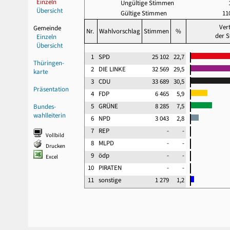
Einzeln
Ungültige Stimmen
Übersicht
Gültige Stimmen
110
Ver
Gemeinde
Nr.
Wahlvorschlag
Stimmen
%
der 
Einzeln
Übersicht
1
SPD
25 102
22,7
Thüringen-
2
DIE LINKE
32 569
29,5
karte
3
CDU
33 689
30,5
Präsentation
4
FDP
6 465
5,9
5
GRÜNE
8 285
7,5
Bundes-
wahlleiterin
6
NPD
3 043
2,8
7
REP
-
-
Vollbild
8
MLPD
-
-
Drucken
9
ödp
-
-
Excel
10
PIRATEN
-
-
11
sonstige
1 279
1,2