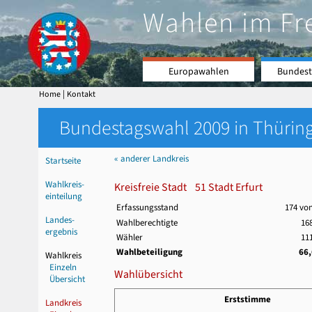
Wahlen im Fr
Europawahlen
Bundest
|
Home
Kontakt
Bundestagswahl 2009 in Thüring
« anderer Landkreis
Startseite
Wahlkreis-
Kreisfreie Stadt 51 Stadt Erfurt
einteilung
Erfassungsstand
174 vo
Landes-
Wahlberechtigte
168
ergebnis
Wähler
111
Wahlbeteiligung
66
Wahlkreis
Einzeln
Wahlübersicht
Übersicht
Erststimme
Landkreis