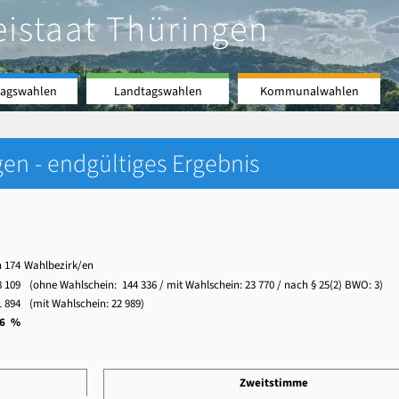
eistaat Thüringen
agswahlen
Landtagswahlen
Kommunalwahlen
en - endgültiges Ergebnis
n 174
Wahlbezirk/en
 109
(ohne Wahlschein:
144 336
/ mit Wahlschein:
23 770
/ nach § 25(2) BWO: 3)
 894
(mit Wahlschein:
22 989
)
,6 %
Zweitstimme