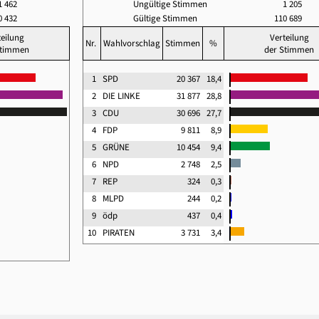
1 462
Ungültige Stimmen
1 205
 432
Gültige Stimmen
110 689
teilung
Verteilung
Nr.
Wahlvorschlag
Stimmen
%
Stimmen
der Stimmen
1
SPD
20 367
18,4
2
DIE LINKE
31 877
28,8
3
CDU
30 696
27,7
4
FDP
9 811
8,9
5
GRÜNE
10 454
9,4
6
NPD
2 748
2,5
7
REP
324
0,3
8
MLPD
244
0,2
9
ödp
437
0,4
10
PIRATEN
3 731
3,4