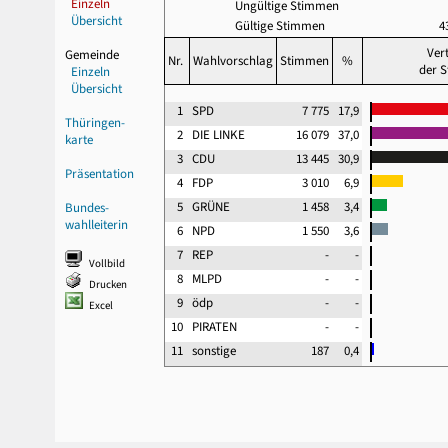
Einzeln
Ungültige Stimmen
Übersicht
Gültige Stimmen
4
Ver
Gemeinde
Nr.
Wahlvorschlag
Stimmen
%
der 
Einzeln
Übersicht
1
SPD
7 775
17,9
Thüringen-
2
DIE LINKE
16 079
37,0
karte
3
CDU
13 445
30,9
Präsentation
4
FDP
3 010
6,9
5
GRÜNE
1 458
3,4
Bundes-
wahlleiterin
6
NPD
1 550
3,6
7
REP
-
-
Vollbild
8
MLPD
-
-
Drucken
9
ödp
-
-
Excel
10
PIRATEN
-
-
11
sonstige
187
0,4