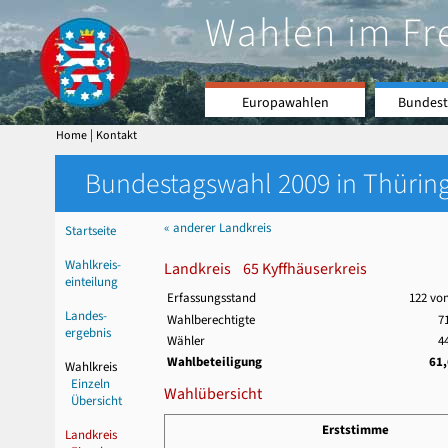
Wahlen im Fr
Europawahlen
Bundest
|
Home
Kontakt
Bundestagswahl 2009 in Thüring
« anderer Landkreis
Startseite
Wahlkreis-
Landkreis 65 Kyffhäuserkreis
einteilung
Erfassungsstand
122 vo
Landes-
Wahlberechtigte
7
ergebnis
Wähler
4
Wahlbeteiligung
61
Wahlkreis
Einzeln
Wahlübersicht
Übersicht
Erststimme
Landkreis