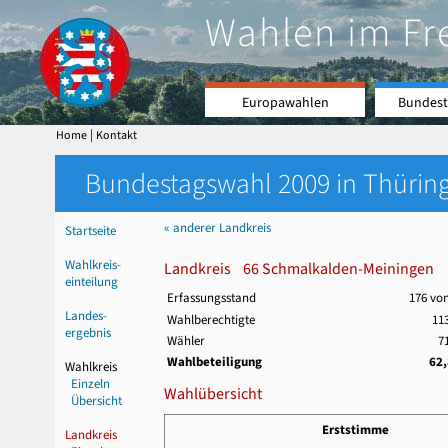
Wahlen im Fr
Europawahlen
Bundest
|
Home
Kontakt
Bundestagswahl 2009 in Thüring
« anderer Landkreis
Startseite
Wahlkreis-
Landkreis 66 Schmalkalden-Meiningen
einteilung
Erfassungsstand
176 vo
Landes-
Wahlberechtigte
113
ergebnis
Wähler
7
Wahlbeteiligung
62
Wahlkreis
Einzeln
Wahlübersicht
Übersicht
Erststimme
Landkreis