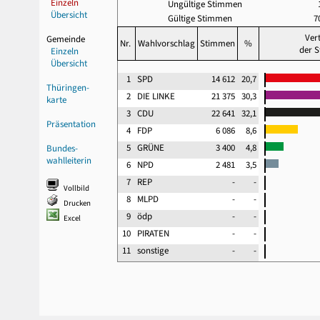
Einzeln
Ungültige Stimmen
Übersicht
Gültige Stimmen
7
Ver
Gemeinde
Nr.
Wahlvorschlag
Stimmen
%
der 
Einzeln
Übersicht
1
SPD
14 612
20,7
Thüringen-
2
DIE LINKE
21 375
30,3
karte
3
CDU
22 641
32,1
Präsentation
4
FDP
6 086
8,6
5
GRÜNE
3 400
4,8
Bundes-
wahlleiterin
6
NPD
2 481
3,5
7
REP
-
-
Vollbild
8
MLPD
-
-
Drucken
9
ödp
-
-
Excel
10
PIRATEN
-
-
11
sonstige
-
-