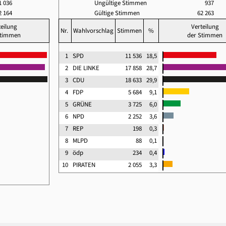
1 036
Ungültige Stimmen
937
2 164
Gültige Stimmen
62 263
teilung
Verteilung
Nr.
Wahlvorschlag
Stimmen
%
Stimmen
der Stimmen
1
SPD
11 536
18,5
2
DIE LINKE
17 858
28,7
3
CDU
18 633
29,9
4
FDP
5 684
9,1
5
GRÜNE
3 725
6,0
6
NPD
2 252
3,6
7
REP
198
0,3
8
MLPD
88
0,1
9
ödp
234
0,4
10
PIRATEN
2 055
3,3