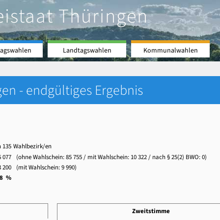
eistaat Thüringen
agswahlen
Landtagswahlen
Kommunalwahlen
en - endgültiges Ergebnis
n 135
Wahlbezirk/en
6 077
(ohne Wahlschein:
85 755
/ mit Wahlschein:
10 322
/ nach § 25(2) BWO: 0)
3 200
(mit Wahlschein:
9 990
)
,8 %
Zweitstimme