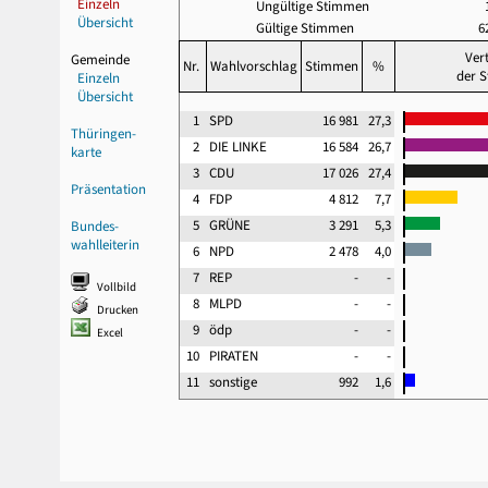
Einzeln
Ungültige Stimmen
Übersicht
Gültige Stimmen
6
Ver
Gemeinde
Nr.
Wahlvorschlag
Stimmen
%
der 
Einzeln
Übersicht
1
SPD
16 981
27,3
Thüringen-
2
DIE LINKE
16 584
26,7
karte
3
CDU
17 026
27,4
Präsentation
4
FDP
4 812
7,7
5
GRÜNE
3 291
5,3
Bundes-
wahlleiterin
6
NPD
2 478
4,0
7
REP
-
-
Vollbild
8
MLPD
-
-
Drucken
9
ödp
-
-
Excel
10
PIRATEN
-
-
11
sonstige
992
1,6