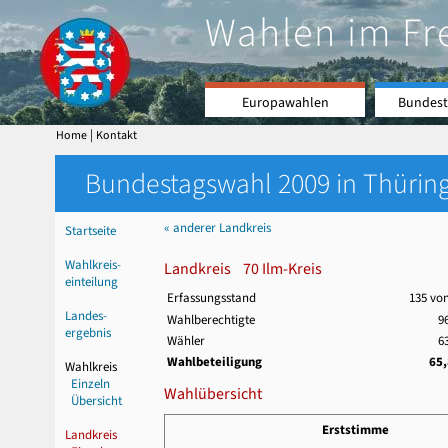
Wahlen im Fr
Europawahlen
Bundest
|
Home
Kontakt
Bundestagswahl 2009 in Thüring
« anderer Landkreis
Startseite
Wahlkreis-
Landkreis 70 Ilm-Kreis
einteilung
Erfassungsstand
135 vo
Landes-
Wahlberechtigte
9
ergebnis
Wähler
6
Wahlbeteiligung
65
Wahlkreis
Einzeln
Wahlübersicht
Übersicht
Erststimme
Landkreis