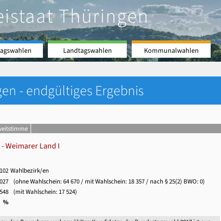
eistaat Thüringen
agswahlen
Landtagswahlen
Kommunalwahlen
en - endgültiges Ergebnis
weitstimme
- Weimarer Land I
 102
Wahlbezirk/en
 027
(ohne Wahlschein:
64 670
/ mit Wahlschein:
18 357
/ nach § 25(2) BWO: 0)
 548
(mit Wahlschein:
17 524
)
9 %