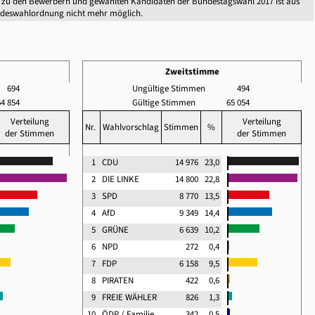
 zu den Bewerbern und gewählten Kandidaten der Bundestagswahl 2017 ist aus
ndeswahlordnung nicht mehr möglich.
Zweitstimme
694
Ungültige Stimmen
494
64 854
Gültige Stimmen
65 054
Verteilung
Verteilung
Nr.
Wahlvorschlag
Stimmen
%
der Stimmen
der Stimmen
1
CDU
14 976
23,0
2
DIE LINKE
14 800
22,8
3
SPD
8 770
13,5
4
AfD
9 349
14,4
5
GRÜNE
6 639
10,2
6
NPD
272
0,4
7
FDP
6 158
9,5
8
PIRATEN
422
0,6
9
FREIE WÄHLER
826
1,3
10
ÖDP / Familie ..
342
0,5