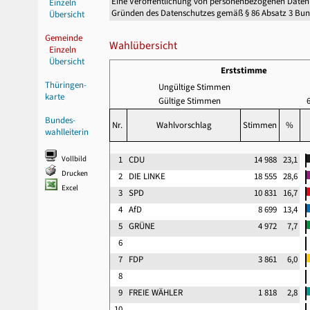
Eine Veröffentlichung von personenbezogenen Daten
Einzeln
Gründen des Datenschutzes gemäß § 86 Absatz 3 Bu
Übersicht
Gemeinde
Wahlübersicht
Einzeln
Übersicht
Erststimme
Thüringen-
Ungültige Stimmen
karte
Gültige Stimmen
Bundes-
Nr.
Wahlvorschlag
Stimmen
%
wahlleiterin
Vollbild
1
CDU
14 988
23,1
Drucken
2
DIE LINKE
18 555
28,6
Excel
3
SPD
10 831
16,7
4
AfD
8 699
13,4
5
GRÜNE
4 972
7,7
6
7
FDP
3 861
6,0
8
9
FREIE WÄHLER
1 818
2,8
10