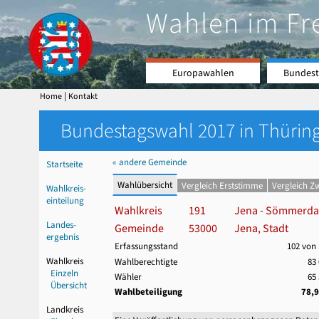
Wahlen im Fr
Europawahlen
Bundest
|
Home
Kontakt
Bundestagswahl 2017 in Thüring
« andere Gemeinde
Startseite
Wahlübersicht
Vergleich Erststimme
Vergleich Z
Wahlkreis-
einteilung
Wahlkreis
191
Jena - Sömmerda 
Landes-
Gemeinde
53000
Jena, Stadt
ergebnis
Erfassungsstand
102 von
Wahlkreis
Wahlberechtigte
83
Einzeln
Wähler
65
Übersicht
Wahlbeteiligung
78,
Landkreis