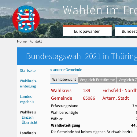
Wahlen im Fr
Europawahlen
Bundest
|
Home
Kontakt
Bundestagswahl 2021 in Thüring
« andere Gemeinde
Startseite
Wahlübersicht
Vergleich Erststimme
Vergleich 
Wahlkreis-
einteilung
Wahlkreis
189
Eichsfeld - Nord
Landes-
Gemeinde
65086
Artern, Stadt
ergebnis
Erfassungsstand
7 
Wahlkreis
Wahlberechtigte
Einzeln
Wähler
Übersicht
Wahlbeteiligung
44
Die Gemeinde hat keinen eigenen Briefwahlbezirk.
Landkreis