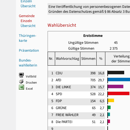
Einzeln
Übersicht
Eine Veröffentlichung von personenbezogenen Date
Gründen des Datenschutzes gemäß § 86 Absatz 3 B
Gemeinde
Einzeln
Wahlübersicht
Übersicht
Thüringen-
Erststimme
karte
Ungültige Stimmen
45
Gültige Stimmen
2 375
Präsentation
Verteilung
Nr.
Wahlvorschlag
Stimmen
%
Bundes-
der Stimme
wahlleiterin
1
CDU
398
16,8
Vollbild
2
AfD
705
29,7
Drucken
3
DIE LINKE
374
15,7
Excel
4
SPD
528
22,2
5
FDP
154
6,5
6
GRÜNE
65
2,7
7
FREIE WÄHLER
49
2,1
8
Die PARTEI
51
2,1
9