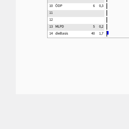
10
ÖDP
6
0,3
11
12
13
MLPD
5
0,2
14
dieBasis
40
1,7