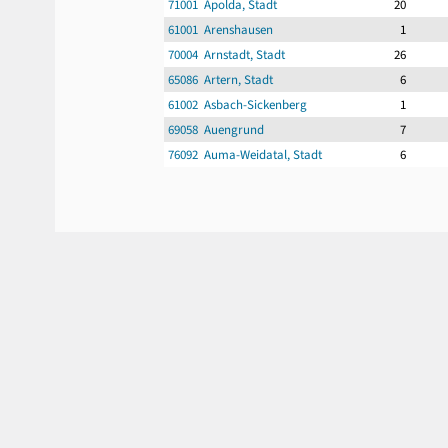
71001 Apolda, Stadt
20
61001 Arenshausen
1
70004 Arnstadt, Stadt
26
65086 Artern, Stadt
6
61002 Asbach-Sickenberg
1
69058 Auengrund
7
76092 Auma-Weidatal, Stadt
6