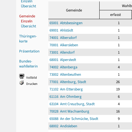
Einzeln
Wahlb
Übersicht
Gemeinde
erfasst
Gemeinde
Einzeln
65001 Abtsbessingen
1
Übersicht
69001 Ahlstädt
1
Thüringen-
74001 Albersdorf
1
karte
70001 Alkersleben
1
Präsentation
73001 Allendorf
1
68001 Alperstedt
1
Bundes-
wahlleiterin
74002 Altenberga
4
73002 Altenbeuthen
1
Vollbild
77001 Altenburg, Stadt
26
Drucken
71102 Am Ettersberg
19
61116 Am Ohmberg
6
63104 Amt Creuzburg, Stadt
4
70028 Amt Wachsenburg
16
65088 An der Schmücke, Stadt
9
68002 Andisleben
1