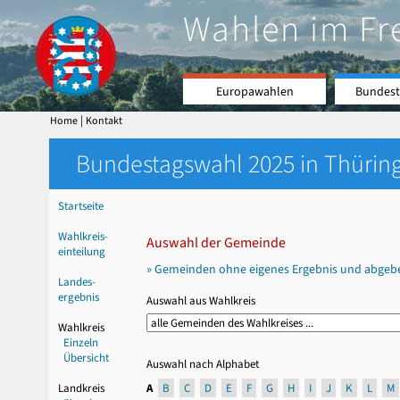
Wahlen im Fr
Europawahlen
Bundest
|
Home
Kontakt
Bundestagswahl 2025 in Thüring
Startseite
Wahlkreis-
Auswahl der Gemeinde
einteilung
» Gemeinden ohne eigenes Ergebnis und abgeb
Landes-
ergebnis
Auswahl aus Wahlkreis
Wahlkreis
Einzeln
Übersicht
Auswahl nach Alphabet
Landkreis
A
B
C
D
E
F
G
H
I
J
K
L
M