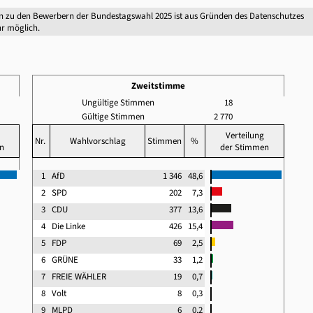
n zu den Bewerbern der Bundestagswahl 2025 ist aus Gründen des Datenschutzes
r möglich.
Zweitstimme
Ungültige Stimmen
18
Gültige Stimmen
2 770
Verteilung
Nr.
Wahlvorschlag
Stimmen
%
n
der Stimmen
1
AfD
1 346
48,6
2
SPD
202
7,3
3
CDU
377
13,6
4
Die Linke
426
15,4
5
FDP
69
2,5
6
GRÜNE
33
1,2
7
FREIE WÄHLER
19
0,7
8
Volt
8
0,3
9
MLPD
6
0,2