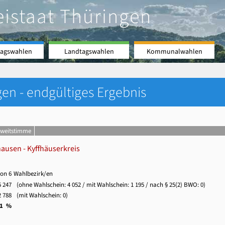
eistaat Thüringen
agswahlen
Landtagswahlen
Kommunalwahlen
en - endgültiges Ergebnis
Zweitstimme
hausen - Kyffhäuserkreis
von 6
Wahlbezirk/en
5 247
(ohne Wahlschein:
4 052
/ mit Wahlschein:
1 195
/ nach § 25(2) BWO: 0)
2 788
(mit Wahlschein: 0)
,1 %