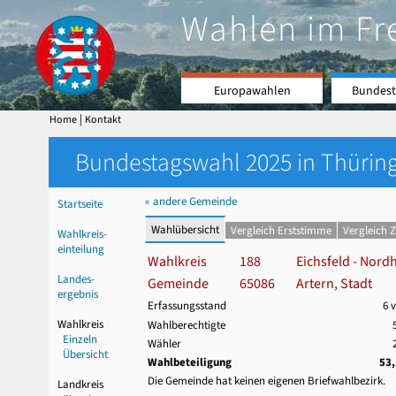
Wahlen im Fr
Europawahlen
Bundest
|
Home
Kontakt
Bundestagswahl 2025 in Thüring
« andere Gemeinde
Startseite
Wahlübersicht
Vergleich Erststimme
Vergleich 
Wahlkreis-
einteilung
Wahlkreis
188
Eichsfeld - Nord
Landes-
Gemeinde
65086
Artern, Stadt
ergebnis
Erfassungsstand
6 
Wahlkreis
Wahlberechtigte
Einzeln
Wähler
Übersicht
Wahlbeteiligung
53
Die Gemeinde hat keinen eigenen Briefwahlbezirk.
Landkreis