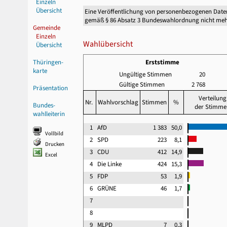
Einzeln
Übersicht
Eine Veröffentlichung von personenbezogenen Date
gemäß § 86 Absatz 3 Bundeswahlordnung nicht meh
Gemeinde
Einzeln
Wahlübersicht
Übersicht
Thüringen-
Erststimme
karte
Ungültige Stimmen
20
Gültige Stimmen
2 768
Präsentation
Verteilung
Nr.
Wahlvorschlag
Stimmen
%
Bundes-
der Stimme
wahlleiterin
1
AfD
1 383
50,0
Vollbild
2
SPD
223
8,1
Drucken
3
CDU
412
14,9
Excel
4
Die Linke
424
15,3
5
FDP
53
1,9
6
GRÜNE
46
1,7
7
8
9
MLPD
7
0,3