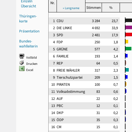
Einzeln
Nr.
Übersicht
Stimmen
%
» Langname
Thüringen-
1
CDU
3 284
23,7
karte
2
DIE LINKE
4 692
33,9
Präsentation
3
SPD
2 481
17,9
Bundes-
4
FDP
250
1,8
wahlleiterin
5
GRÜNE
577
4,2
6
FAMILIE
193
1,4
Vollbild
7
REP
64
0,5
Drucken
Excel
8
FREIE WÄHLER
317
2,3
9
Tierschutzpartei
209
1,5
10
PIRATEN
100
0,7
11
Volksabstimmung
83
0,6
12
AUF
22
0,2
13
PBC
12
0,1
14
DKP
31
0,2
15
ÖDP
35
0,3
16
CM
15
0,1