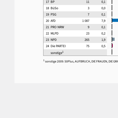
17
BP
11
0,1
18
BüSo
3
0,0
19
PSG
7
0,1
20
AfD
1 087
7,9
21
PRO NRW
9
0,1
22
MLPD
23
0,2
23
NPD
265
1,9
24
Die PARTEI
75
0,5
1
sonstige
1
sonstige 2009: 50Plus, AUFBRUCH, DIE FRAUEN, DIE G