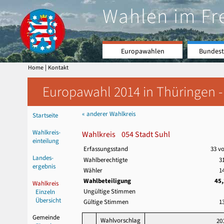
Wahlen im Fr
Europawahlen
Bundest
|
Home
Kontakt
Europawahl 2014 in Thüringen -
« anderer Wahlkreis
Startseite
Wahlkreis-
Wahlkreis 054 Stadt Suhl
einteilung
Erfassungsstand
33 v
Landes-
Wahlberechtigte
3
ergebnis
Wähler
1
Wahlbeteiligung
45
Wahlkreis
Ungültige Stimmen
Einzeln
Übersicht
Gültige Stimmen
1
Gemeinde
Wahlvorschlag
20